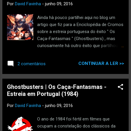
Facebook , o Twitter , o Google+ e o
Por
David Favinha
-
junho 09, 2016
Youtube do CINE31. via IFTTT
Ainda hà pouco partilhei aqui no blog um
artigo que fiz para a Enciclopédia de Cromos
sobre a estreia portuguesa do êxito " Os
Caça-Fantasmas " (Ghostbusters) , mas
curiosamente há outro êxito que partilhou
com esse a data de estreia nos Estados
Unidos - 8 de Junho de 1984 - outro
CONTINUAR A LER >>
2 comentários
clássico da comédia e terror: " Gremlins ",
conhecido entre nós pelo mais explicito
título " Gremlins - O Pequeno Monstro ".
Ghostbusters | Os Caça-Fantasmas -
Curiosamente, o material nacional da época
Estreia em Portugal (1984)
que encontrei online refere apenas
"Gremlins". No entanto, o filme estreou em
Por
David Favinha
-
junho 09, 2016
Portugal antes de "Os Caça-Fantasmas" , no
dia 30 de Novembro de 1984. Novamente
O ano de 1984 foi fértil em filmes que
recorro ao arquivo do "Diário de Lisboa" :
ocupam a constelação dos clássicos da
Entre as estreias da semana, nos cinemas