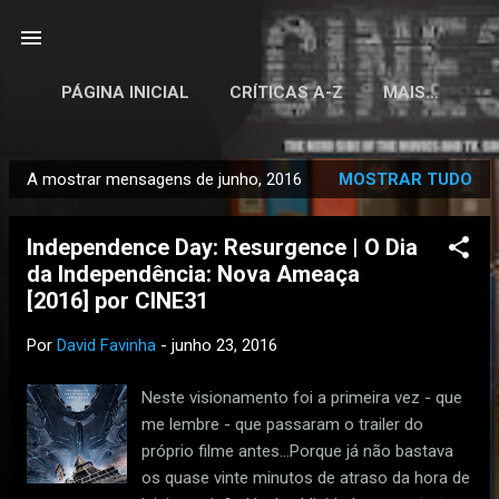
Avançar para o conteúdo principal
PÁGINA INICIAL
CRÍTICAS A-Z
MAIS…
A mostrar mensagens de junho, 2016
MOSTRAR TUDO
M
e
Independence Day: Resurgence | O Dia
n
da Independência: Nova Ameaça
s
[2016] por CINE31
a
g
Por
David Favinha
-
junho 23, 2016
e
n
Neste visionamento foi a primeira vez - que
s
me lembre - que passaram o trailer do
próprio filme antes...Porque já não bastava
os quase vinte minutos de atraso da hora de