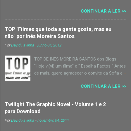
não foi fácil. Mas aí está a lista que me foi
possível: The Mexican de Gore Verbinski
CONTINUAR A LER >>
(2001) É assim, tem Julia Roberts e Brad Pitt e
nunca percebi porque tanta gente diz que é fixe
só porque tem . Para mim, nada funciona
TOP "Filmes que toda a gente gosta, mas eu
"nisto". Curiosamente, sinto-me
não" por Inês Moreira Santos
completamente desinteressado pelo "Eat Pray
Por
David Favinha
-
junho 04, 2012
Love". Não mesmo! Jackass: The Movie de
Jeff Tremaine (2002) A geração MTV idolatra
TOP DE INÊS MOREIRA SANTOS dos Blogs
isto… mas não consigo melhorar o que sinto
"Hoje vi(vi) um filme" e " Espalha Factos " Antes
sobre esta tremenda mer...
de mais, quero agradecer o convite da Sofia e
do Cine 31 para esta rubrica. Optei por destacar
CONTINUAR A LER >>
cinco filmes mais recentes. Aqui estão eles,
por ordem cronológica. Titanic, de James
Cameron (1997) Um drama romântico que
Twilight The Graphic Novel - Volume 1 e 2
poderá suscitar alguns ódios, especialmente da
para Download
minha parte. Vejo-o como uma espécie de
Por
David Favinha
-
novembro 04, 2011
novela de grande orçamento. Que me
desculpem os fãs, custa-me mesmo muito