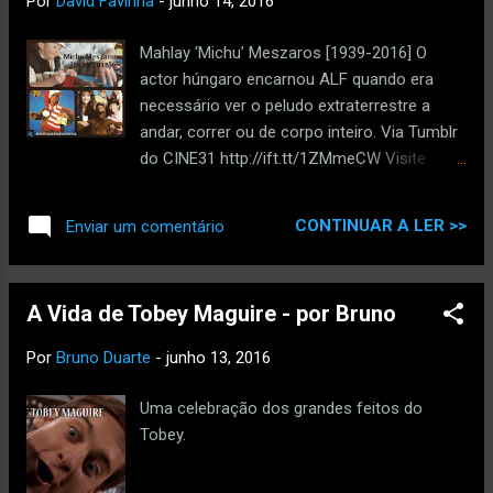
Por
David Favinha
-
junho 14, 2016
Mahlay ‘Michu’ Meszaros [1939-2016] O
actor húngaro encarnou ALF quando era
necessário ver o peludo extraterrestre a
andar, correr ou de corpo inteiro. Via Tumblr
do CINE31 http://ift.tt/1ZMmeCW Visite
também o Grupo Oficial do CINE31 no
Facebook , o Twitter , o Google+ e o
CONTINUAR A LER >>
Enviar um comentário
Youtube do CINE31. via IFTTT
A Vida de Tobey Maguire - por Bruno
Por
Bruno Duarte
-
junho 13, 2016
Uma celebração dos grandes feitos do
Tobey.