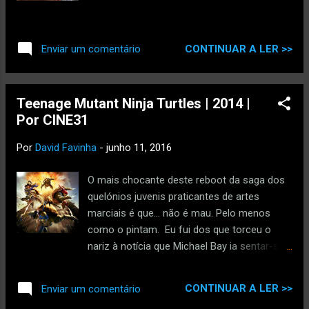
CONTINUAR A LER >>
Enviar um comentário
Teenage Mutant Ninja Turtles | 2014 |
Por CINE31
Por
David Favinha
-
junho 11, 2016
O mais chocante deste reboot da saga dos
quelónios juvenis praticantes de artes
marciais é que... não é mau. Pelo menos
como o pintam. Eu fui dos que torceu o
nariz à notícia que Michael Bay ia sentar-se
na cadeira de produtor e ser cúmplice da
violação de memórias da geração que
CONTINUAR A LER >>
Enviar um comentário
cresceu com as Tartarugas Ninja (a geração