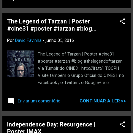
Ah, pois é... O estúdio das cópias baratas e
pulverizou todos os records de bilheteira
descaradas de blockbusters "The Asylum"
nos Estados Unidos" ...
voltou a atacar com este " Independent's
The Legend of Tarzan | Poster
Day ": Gotta love the mockbusters !
#cine31 #poster #tarzan #blog...
Por
David Favinha
-
junho 05, 2016
The Legend of Tarzan | Poster #cine31
#poster #tarzan #blog #thelegendoftarzan
Via Tumblr do CINE31 http://ift.tt/1TQCPl1
Visite também o Grupo Oficial do CINE31 no
Facebook , o Twitter , o Google+ e o
Youtube do CINE31. via IFTTT
CONTINUAR A LER >>
Enviar um comentário
Independence Day: Resurgence |
Poster IMAX