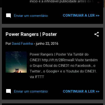
inicio e a infindável publicidade antes da fita.
Mas falando do filme em si: Em 1996, o
planeta foi assolado por uma invasão
CONTINUAR A LER >>
Enviar um comentário
alienígena - conforme visto no
documentário "O Dia da Independência"
(1996). Esses emigrantes ilegais que vieram
Power Rangers | Poster
roubar os nossos empregos, mulheres e
destruir monumentos famosos foram
Por
David Favinha
-
junho 22, 2016
escorraçados por valorosos norte-
americanos, que novamente provaram a sua
Power Rangers | Poster Via Tumblr do
superioridade na hora de infectar e expulsar
CINE31 http://ift.tt/28RmwaR Visite também
essa escumalh...xô daqui Donald Trump,
o Grupo Oficial do CINE31 no Facebook , o
larga o meu teclado! Ora, como era óbvio,
Twitter , o Google+ e o Youtube do CINE31.
os extraterrestres não podiam deixar as
via IFTTT
coisas nesses termos e vinte anos depois,
toda a preparação e apropriação
tecnológica dos terráqueos - que pós-
CONTINUAR A LER >>
Enviar um comentário
invasão deram todos as mãos e cantaram
Kumbaya, enquanto acumulavam armas -