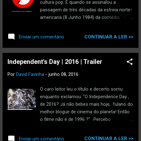
cultura pop. E quando se assinalou a
lisboetas: Ainda a crítica de Jorge Leitão
passagem de três décadas da estreia norte-
Ramos no "Diário de Lisboa" de 13 de
americana (8 Junho 1984) da comédia " Os
Dezembro de 1984: Alguns excertos: "(...) o
Caça-Fantasmas " (" GhostBusters " no
cinema feérico de Lucas e Spielberg, (...) é
original) fui pesquisar como a imprensa
uma máquina de diversão muito bem oleada
CONTINUAR A LER >>
Enviar um comentário
nacional tratou o filme na estreia em 13
...
Dezembro 1984 e escrevi este breve artigo
para a Enciclopédia de Cromos ["Os Caça-
Independent's Day | 2016 | Trailer
Fantasmas estreia em Portugal]" , e que
agora partilho no CINE31. O Trailer: Encontrei
Por
David Favinha
-
junho 08, 2016
alguns recortes no precioso arquivo do
jornal " Diário de Lisboa ", incluindo o poster
O caro leitor leu o título e decerto sorriu
nacional e uma crítica do filme de Ivan
enquanto exclamou: "O Independence Day ,
Reitman, protagonizado por Dan Aykroyd, Bill
de 2016? Já não bebes mais hoje, fulano do
Murray, Sigourney Weaver, Harold Ramis,
melhor blogue de cinema do planeta! Então
Ernie Hudson e Rick Moranis. O poster
o filme não é de 1996 ?" . Percebo
nacional, uma variação de um dos posters
perfeitamente a reacção dos caros leitores,
internacionais: "Uma comédia louca em
mas gostava de convidá-los a reler o título.
terrenos <<fantásticos>> que este ano
CONTINUAR A LER >>
Enviar um comentário