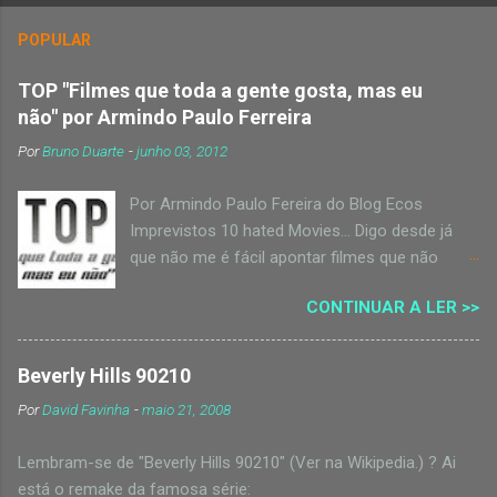
POPULAR
TOP "Filmes que toda a gente gosta, mas eu
não" por Armindo Paulo Ferreira
Por
Bruno Duarte
-
junho 03, 2012
Por Armindo Paulo Fereira do Blog Ecos
Imprevistos 10 hated Movies… Digo desde já
que não me é fácil apontar filmes que não
goste. Normalmente até vou gostando de tudo,
CONTINUAR A LER >>
pois tento sempre perceber o que ali foi feito,
para quem é feito, com que nível e até que
capacidades teriam os envolvidos na feitura de
Beverly Hills 90210
determinado filme. Há filmes que não gosto
Por
David Favinha
-
maio 21, 2008
mas que não digo também que os odeie… pelo
que arranjar 10 filmes que haja quem os
Lembram-se de "Beverly Hills 90210" (Ver na Wikipedia.) ? Ai
aprecie e onde possa destilar os meus ódios…
está o remake da famosa série: